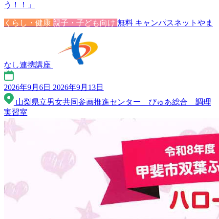
う！！」
くらし・健康
親子・子ども向け
無料
キャンパスネットやま
なし連携講座
2026年9月6日
2026年9月13日
山梨県立男女共同参画推進センター ぴゅあ総合 調理
実習室