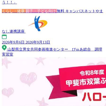
う！！」
くらし・健康
親子・子ども向け
無料
キャンパスネットやま
なし連携講座
2026年9月6日
2026年9月13日
山梨県立男女共同参画推進センター ぴゅあ総合 調理
実習室