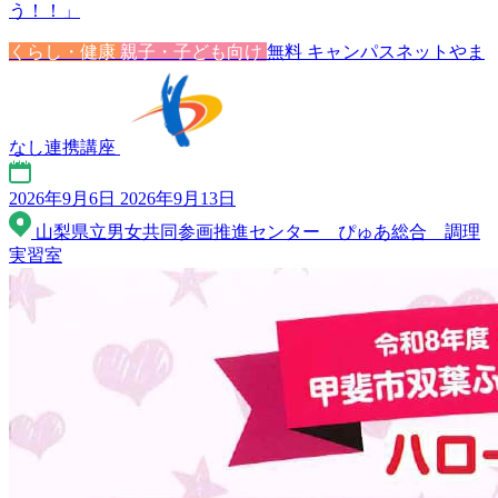
う！！」
くらし・健康
親子・子ども向け
無料
キャンパスネットやま
なし連携講座
2026年9月6日
2026年9月13日
山梨県立男女共同参画推進センター ぴゅあ総合 調理
実習室