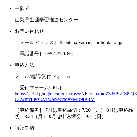
主催者
山梨県生涯学習推進センター
お問い合わせ
［メールアドレス］ llcenter@yamanashi-bunka.or.jp
［電話番号］ 055-223-1853
申込方法
メール/電話/受付フォーム
［受付フォームURL］
https://script.google.com/macros/s/AKfycbxmd7ZJ5PL
CLwmvI8vzi6v1w/exec?id=9MR9IK1M
［申込備考］ 7月は申込締切：7/20（月） 8月は申込締
切：8/24（月） 9月は申込締切：9/6（日）
特記事項