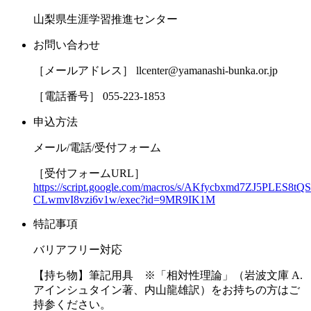
山梨県生涯学習推進センター
お問い合わせ
［メールアドレス］ llcenter@yamanashi-bunka.or.jp
［電話番号］ 055-223-1853
申込方法
メール/電話/受付フォーム
［受付フォームURL］
https://script.google.com/macros/s/AKfycbxmd7ZJ5PL
CLwmvI8vzi6v1w/exec?id=9MR9IK1M
特記事項
バリアフリー対応
【持ち物】筆記用具 ※「相対性理論」（岩波文庫 A.
アインシュタイン著、内山龍雄訳）をお持ちの方はご
持参ください。