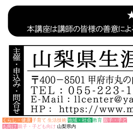
くらし・健康
子育て
生活技術
地域・社会
教育
親子・子ど
も向け
親子・子ども向け
山梨県内