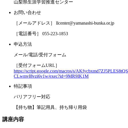
山梨県生涯学習推進センター
お問い合わせ
［メールアドレス］ llcenter@yamanashi-bunka.or.jp
［電話番号］ 055-223-1853
申込方法
メール/電話/受付フォーム
［受付フォームURL］
https://script.google.com/macros/s/AKfycbxmd7ZJ5PL
CLwmvI8vzi6v1w/exec?id=9MR9IK1M
特記事項
バリアフリー対応
【持ち物】筆記用具、持ち帰り用袋
講座内容