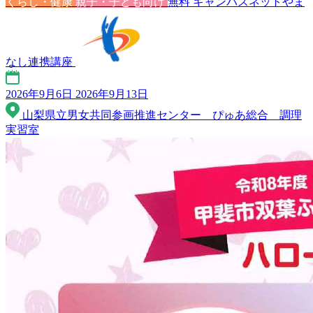
くらし・健康
親子・子ども向け
無料
キャンパスネットやま
なし連携講座
2026年9月6日
2026年9月13日
山梨県立男女共同参画推進センター ぴゅあ総合 調理
実習室