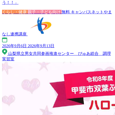
う！！」
くらし・健康
親子・子ども向け
無料
キャンパスネットやま
なし連携講座
2026年9月6日
2026年9月13日
山梨県立男女共同参画推進センター ぴゅあ総合 調理
実習室